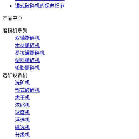
锤式破碎机的保养细节
产品中心
磨粉机系列
双轴撕碎机
木材撕碎机
易拉罐撕碎机
塑料撕碎机
轮胎撕碎机
选矿设备机
洗矿机
鄂式破碎机
烘干机
浓缩机
球磨机
浮选机
磁选机
分级机