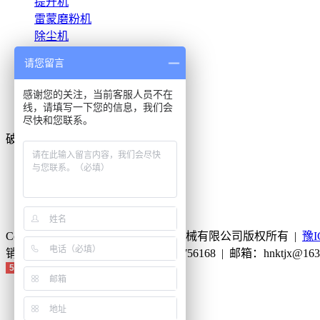
提升机
雷蒙磨粉机
除尘机
滚砂机
请您留言
洗砂机
振动给料机
感谢您的关注，当前客服人员不在
圆振动筛
线，请填写一下您的信息，我们会
尽快和您联系。
皮带输送机
破碎机配件
鄂式破碎机鄂板
电磁振动给料机控制器
锤式破碎机锤头
齿辊式破碎机齿板
Copyright © 2006-2016 | 河南开拓机械有限公司版权所有 |
豫I
销售热线：0371-63752208 / 0371-63756168 | 邮箱：hnk
51La
首页
产品