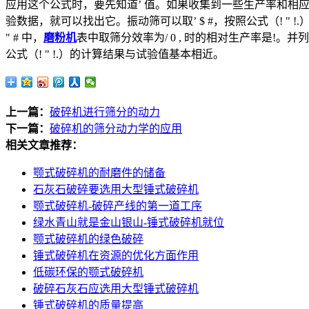
应用这个公式时，要先知道’ 值。如果收集到一些生产率和相
验数据，就可以找出它。振动筛可以取’ $ #，按照公式（! " !.）
" # 中，
磨粉机
表中取筛分效率为/ 0 , 时的相对生产率是!。
公式（! " !.）的计算结果与试验值基本相近。
上一篇：
破碎机进行筛分的动力
下一篇：
破碎机的筛分动力学的应用
相关文章推荐：
颚式破碎机的耐磨件的储备
石灰石破碎要选用大型锤式破碎机
颚式破碎机-破碎产线的第一道工序
绿水青山就是金山银山-锤式破碎机就位
颚式破碎机的绿色破碎
锤式破碎机在资源的优化方面作用
低碳环保的颚式破碎机
破碎石灰石应选用大型锤式破碎机
锤式破碎机的质量提高