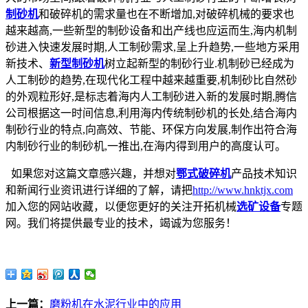
制砂机
和破碎机的需求量也在不断增加,对破碎机械的要求也
越来越高,一些新型的制砂设备和出产线也应运而生,海内机制
砂进入快速发展时期,人工制砂需求,呈上升趋势,一些地方采用
新技术、
新型制砂机
树立起新型的制砂行业.机制砂已经成为
人工制砂的趋势,在现代化工程中越来越重要,机制砂比自然砂
的外观粒形好,是标志着海内人工制砂进入新的发展时期,腾信
公司根据这一时间信息,利用海内传统制砂机的长处,结合海内
制砂行业的特点,向高效、节能、环保方向发展,制作出符合海
内制砂行业的制砂机,一推出,在海内得到用户的高度认可。
如果您对这篇文章感兴趣，并想对
鄂式破碎机
产品技术知识
和新闻行业资讯进行详细的了解，请把
http://www.hnktjx.com
加入您的网站收藏，以便您更好的关注开拓机械
选矿设备
专题
网。我们将提供最专业的技术，竭诚为您服务！
上一篇：
磨粉机在水泥行业中的应用