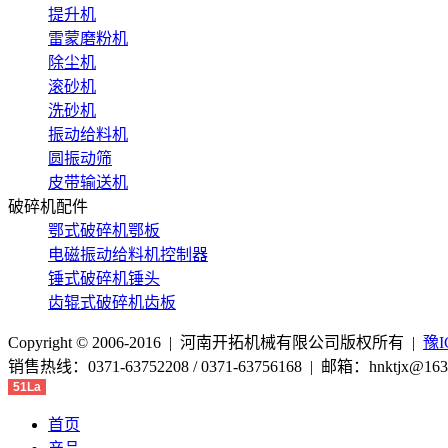
提升机
雷蒙磨粉机
除尘机
滚砂机
洗砂机
振动给料机
圆振动筛
皮带输送机
破碎机配件
鄂式破碎机鄂板
电磁振动给料机控制器
锤式破碎机锤头
齿辊式破碎机齿板
Copyright © 2006-2016 | 河南开拓机械有限公司版权所有 |
豫I
销售热线：0371-63752208 / 0371-63756168 | 邮箱：hnk
51La
首页