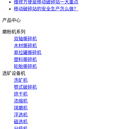
维修方便是移动破碎站一大重点
移动破碎站的安全生产怎么做？
产品中心
磨粉机系列
双轴撕碎机
木材撕碎机
易拉罐撕碎机
塑料撕碎机
轮胎撕碎机
选矿设备机
洗矿机
鄂式破碎机
烘干机
浓缩机
球磨机
浮选机
磁选机
分级机