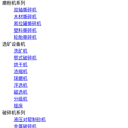
磨粉机系列
双轴撕碎机
木材撕碎机
易拉罐撕碎机
塑料撕碎机
轮胎撕碎机
选矿设备机
洗矿机
鄂式破碎机
烘干机
浓缩机
球磨机
浮选机
磁选机
分级机
摇床
破碎机系列
液压对辊制砂机
金属破碎机