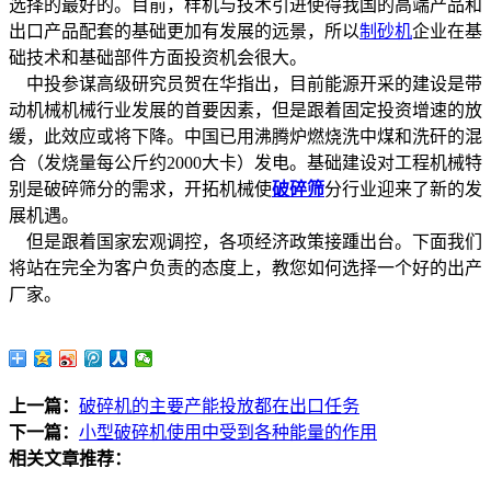
选择的最好的。目前，样机与技术引进使得我国的高端产品和
出口产品配套的基础更加有发展的远景，所以
制砂机
企业在基
础技术和基础部件方面投资机会很大。
中投参谋高级研究员贺在华指出，目前能源开采的建设是带
动机械机械行业发展的首要因素，但是跟着固定投资增速的放
缓，此效应或将下降。中国已用沸腾炉燃烧洗中煤和洗矸的混
合（发烧量每公斤约2000大卡）发电。基础建设对工程机械特
别是破碎筛分的需求，开拓机械使
破碎筛
分行业迎来了新的发
展机遇。
但是跟着国家宏观调控，各项经济政策接踵出台。下面我们
将站在完全为客户负责的态度上，教您如何选择一个好的出产
厂家。
上一篇：
破碎机的主要产能投放都在出口任务
下一篇：
小型破碎机使用中受到各种能量的作用
相关文章推荐：