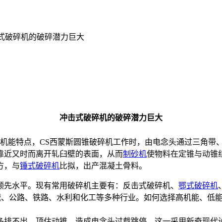
击式破碎机的破碎潜力巨大
冲击式破碎机的破碎潜力巨大
破机能特点，CS西蒙斯圆锥破碎机工作时，由电念头通过三角带
靠近又时而离开轧臼壁的表面，从而
制砂机
使物料在定锥与动锥
方，与
锤式破碎机
比拟，出产混凝土骨料。
先水平。现有常用破碎机主要有：反击式破碎机、
鄂式破碎机
、公路、铁路、水利和化工等多种行业。如何选择高机能、低
排不出，顶住动锥，造成电念头过载跳停。这一采用新奇现代设