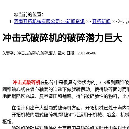
您当前的位置：
河南开拓机械有限公司 >>
新闻资讯
>>
开拓新闻
>> 冲
冲击式破碎机的破碎潜力巨大
关键字：冲击式破碎机,破碎,潜力,巨大 日期：2011-05-06
冲击式破碎机
在破碎中是很具有潜伏力的。CS系列圆锥
圆锥轴心线在偏心轴套的迫动下做旋转摆动，使得破碎面时而
地面塌陷区充填、复垦造田和铺路。得当破碎脆性的物料，比
在设计和出产大型颚式破碎机方面，开拓机械已处于海内领
开拓机械的颚式破碎机(颚破)广泛运用于机械、冶金、机械
枢纽。
破碎机破碎堵料跳停的主要原因是破碎机下腔体中积料太多