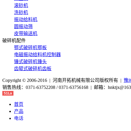
滚砂机
洗砂机
振动给料机
圆振动筛
皮带输送机
破碎机配件
鄂式破碎机鄂板
电磁振动给料机控制器
锤式破碎机锤头
齿辊式破碎机齿板
Copyright © 2006-2016 | 河南开拓机械有限公司版权所有 |
豫I
销售热线：0371-63752208 / 0371-63756168 | 邮箱：hnk
51La
首页
产品
电话
联系