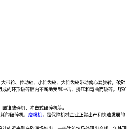
、大带轮、传动轴、小锥齿轮、大锥齿轮带动偏心套旋转，破碎
组成的环形破碎腔内不断地受到冲击、挤压和弯曲而破碎。煤矿
、圆锥破碎机、冲击式破碎机等。
能耗的破碎机、
磨粉机
，是保障机械企业正常出产和快速发展的
计的近来刚在欧洲场推出。一条建筑垃圾处理出产线，年处理