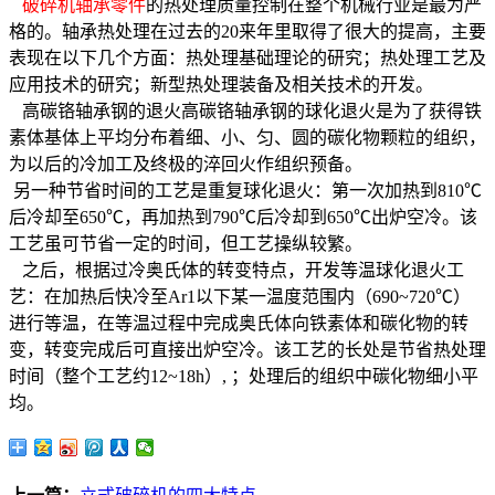
破碎机轴承零件
的热处理质量控制在整个机械行业是最为严
格的。轴承热处理在过去的20来年里取得了很大的提高，主要
表现在以下几个方面：热处理基础理论的研究；热处理工艺及
应用技术的研究；新型热处理装备及相关技术的开发。
高碳铬轴承钢的退火高碳铬轴承钢的球化退火是为了获得铁
素体基体上平均分布着细、小、匀、圆的碳化物颗粒的组织，
为以后的冷加工及终极的淬回火作组织预备。
另一种节省时间的工艺是重复球化退火：第一次加热到810℃
后冷却至650℃，再加热到790℃后冷却到650℃出炉空冷。该
工艺虽可节省一定的时间，但工艺操纵较繁。
之后，根据过冷奥氏体的转变特点，开发等温球化退火工
艺：在加热后快冷至Ar1以下某一温度范围内（690~720℃）
进行等温，在等温过程中完成奥氏体向铁素体和碳化物的转
变，转变完成后可直接出炉空冷。该工艺的长处是节省热处理
时间（整个工艺约12~18h）, ；处理后的组织中碳化物细小平
均。